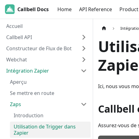
Callbell Docs
Home
API Reference
Product
Accueil
Intégrati
Callbell API
Utili
Constructeur de Flux de Bot
Zapie
Webchat
Intégration Zapier
Aperçu
Ici, nous vous mo
Se mettre en route
Zaps
Callbell
Introduction
Assurez-vous de sé
Utilisation de Trigger dans
Zapier