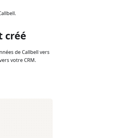
llbell.
t créé
nées de Callbell vers
 vers votre CRM.